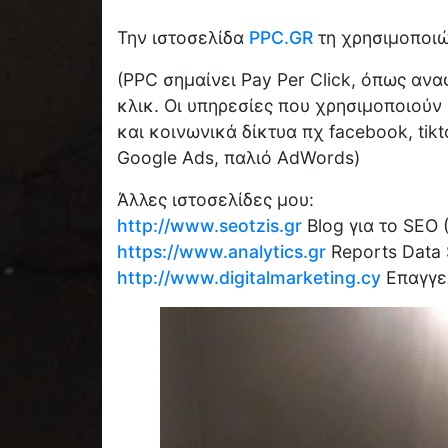
Την ιστοσελίδα
PPC.GR
τη χρησιμοποιώ 
(PPC σημαίνει Pay Per Click, όπως ανα
κλικ. Οι υπηρεσίες που χρησιμοποιούν 
και κοινωνικά δίκτυα πχ facebook, tik
Google Ads, παλιό AdWords)
Άλλες ιστοσελίδες μου:
http://www.seotzis.gr
Blog για το SEO 
https://www.analytics.gr
Reports Data S
http://www.digitalmarketing.cy
Επαγγε