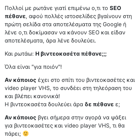
Πολλοί με ρωτάνε γιατί επιμένω ο,τι το
SEO
πέθανε
, αφού πολλές ιστοσελίδες βγαίνουν στη
πρώτη σελίδα στα αποτελέσματα της Google ή
λένε ο,τι δοκίμασαν να κάνουν SEO και είδαν
αποτελέσματα, άρα λένε δουλεύει.
Και ρωτάω:
Η βιντεοκασέτα πέθανε;;;
Όλα είναι ″για ποιόν″!
Αν κάποιος
έχει στο σπίτι του βιντεοκασέτες και
video player VHS, το συνδέει στη τηλεόραση του
και βλέπει κανονικά!
Η βιντεοκασέτα δουλεύει άρα
δε πέθανε
ε;
Αν κάποιος
βγει σήμερα στην αγορά να ψάξει
για βιντεοκασέτες και video player VHS, τι θα
πάρει;