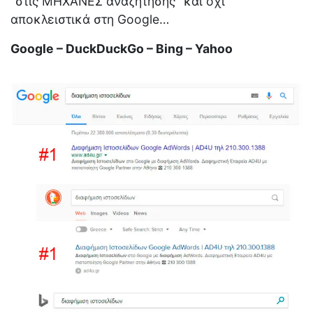
″στις ΜΗΧΑΝΕΣ αναζήτησης″ και όχι
αποκλειστικά στη Google…
Google – DuckDuckGo – Bing – Yahoo