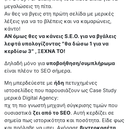
μεγαλώσεις τη πίτα.
Αν θες να βγεις στη πρώτη σελίδα με μερικές
λέξεις για να το βλέπεις και να καμαρώνεις,
κάντο!
ΑΝ όμως θες να κάνεις S.E.O. για να βγάλεις
λεφτά υπολογίζοντας ″θα δώσω 1 για να
κερδίσω 3″ , ΞΕΧΝΑ ΤΟ!
Δηλαδή μόνο για
υποβοήθηση/συμπλήρωμα
είναι πλέον το SEO σήμερα.
Μη μπερδεύεστε με
ήδη
πετυχημένες
ιστοσελίδες που παρουσιάζουν ως Case Study
μερικά Digital Agency:
πχ τη πιο γνωστή μηχανή σύγκρισης τιμών που
ουσιαστικά
ζει από το SEO
. Αυτή κερδίζει σε
σημεία πως ιστορικότητα και ποσότητα. Είδε φως
και πρόλαβε να μπει. Αγόρασε
βιντεοκασέτα