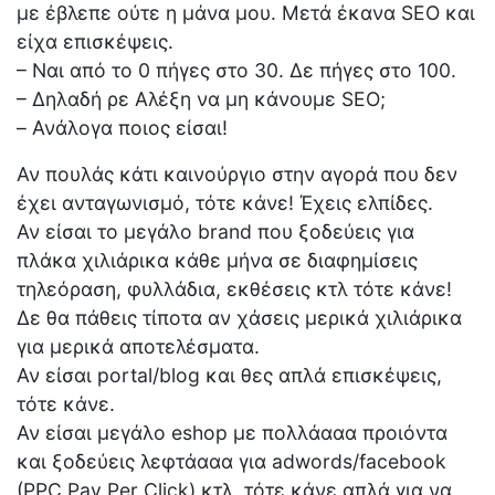
με έβλεπε ούτε η μάνα μου. Μετά έκανα SEO και
είχα επισκέψεις.
– Ναι από το 0 πήγες στο 30. Δε πήγες στο 100.
– Δηλαδή ρε Αλέξη να μη κάνουμε SEO;
– Ανάλογα ποιος είσαι!
Αν πουλάς κάτι καινούργιο στην αγορά που δεν
έχει ανταγωνισμό, τότε κάνε! Έχεις ελπίδες.
Αν είσαι το μεγάλο brand που ξοδεύεις για
πλάκα χιλιάρικα κάθε μήνα σε διαφημίσεις
τηλεόραση, φυλλάδια, εκθέσεις κτλ τότε κάνε!
Δε θα πάθεις τίποτα αν χάσεις μερικά χιλιάρικα
για μερικά αποτελέσματα.
Αν είσαι portal/blog και θες απλά επισκέψεις,
τότε κάνε.
Αν είσαι μεγάλο eshop με πολλάααα προιόντα
και ξοδεύεις λεφτάααα για adwords/facebook
(PPC Pay Per Click) κτλ, τότε κάνε απλά για να